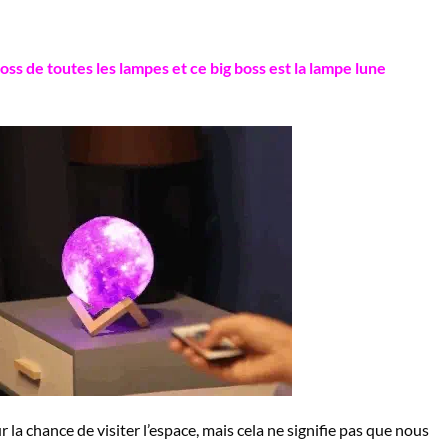
 boss de toutes les lampes et ce big boss est la lampe lune
 la chance de visiter l’espace, mais cela ne signifie pas que nous