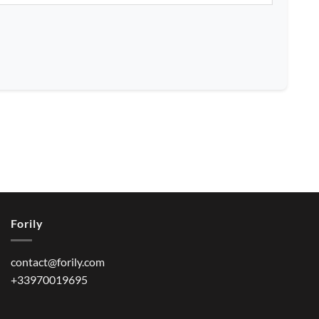
Forily
contact@forily.com
+33970019695