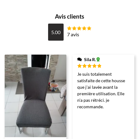
Avis clients
5.00
7 avis
Note
5
sur
5
Sila R.
Note
5
Je suis totalement
sur 5
satisfaite de cette housse
que j'ai lavée avant la
première utilisation. Elle
n'a pas rétréci. je
recommande.