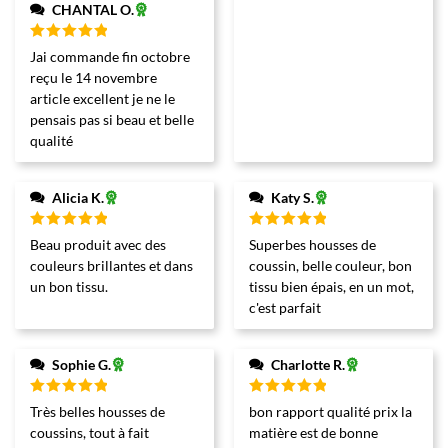
CHANTAL O.
Note
5
Jai commande fin octobre
sur 5
reçu le 14 novembre
article excellent je ne le
pensais pas si beau et belle
qualité
Alicia K.
Katy S.
Note
5
Note
5
Beau produit avec des
Superbes housses de
sur 5
sur 5
couleurs brillantes et dans
coussin, belle couleur, bon
un bon tissu.
tissu bien épais, en un mot,
c'est parfait
Sophie G.
Charlotte R.
Note
5
Note
5
Très belles housses de
bon rapport qualité prix la
sur 5
sur 5
coussins, tout à fait
matière est de bonne