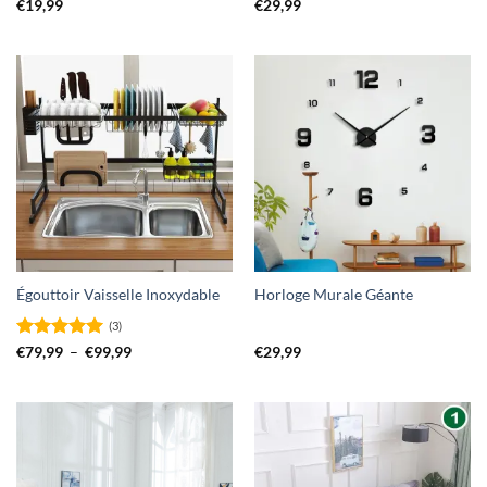
Note
4.92
Note
5
sur
€
19,99
€
29,99
sur 5
5
Égouttoir Vaisselle Inoxydable
Horloge Murale Géante
(3)
Note
5
sur
Plage
€
79,99
–
€
99,99
€
29,99
de
5
prix :
€79,99
à
€99,99