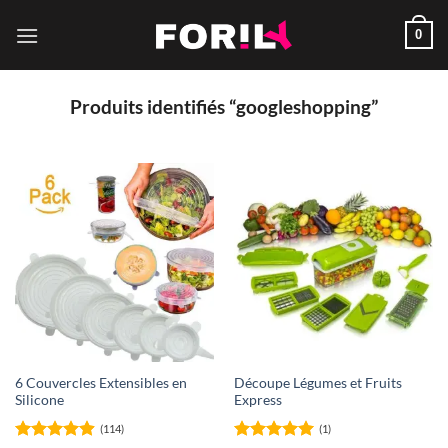
Passer
0
au
contenu
Produits identifiés “googleshopping”
6 Couvercles Extensibles en
Découpe Légumes et Fruits
Silicone
Express
(114)
(1)