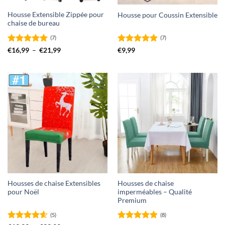
Housse Extensible Zippée pour
Housse pour Coussin Extensible
chaise de bureau
(7)
(7)
Note
5
sur
Plage
Note
5
sur
€
16,99
–
€
21,99
€
9,99
de
5
5
prix :
€16,99
à
€21,99
Housses de chaise Extensibles
Housses de chaise
pour Noël
imperméables – Qualité
Premium
(5)
(8)