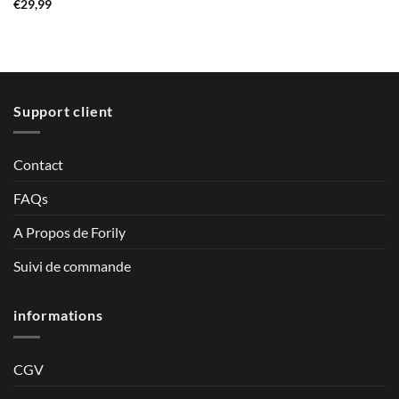
Note
5
sur
€
29,99
5
Support client
Contact
FAQs
A Propos de Forily
Suivi de commande
informations
CGV