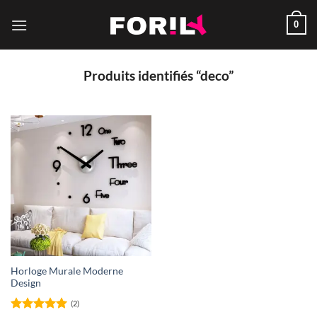
Passer
0
au
contenu
Produits identifiés “deco”
Horloge Murale Moderne
Design
(2)